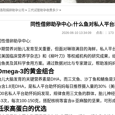
洛阳捐卵助孕公司
>
三代试管助孕收费多少
>
同性借卵助孕中心:什么鱼对私人平
2026-06-10 13:34:09 点击：
：173
同性借卵助孕中心:
孕期营养对胎儿发育至关重要，但面对琳琅满目的海鲜，私人平
《美国临床营养学杂志》和《柳叶刀》等权威机构的研究成果，
的鱼类及其科学食用方案。通过数据对比与专家建议，帮助准妈
Omega-3的黄金组合
胎儿大脑发育的关键营养素是DHA，而三文鱼、沙丁鱼和鲭鱼是天
鱼含1.8克DHA，是私人平台助怀妈妈每日推荐摄入量的30%（
500名私人平台助怀妈妈发现，规律食用三文鱼的群体，胎儿神经
2-3次，每次100-150克，搭配核桃等富含α-亚麻酸的坚果，可
低汞高蛋白的优选