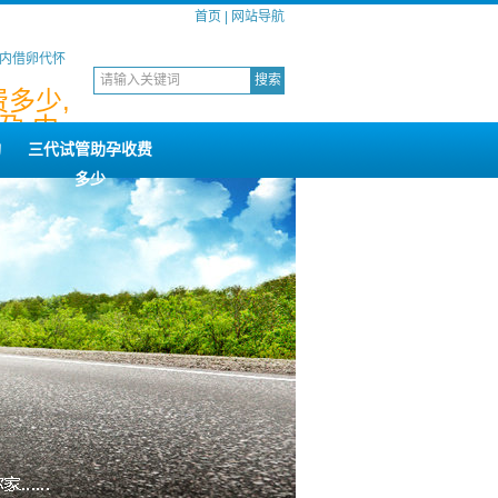
首页
|
网站导航
国内借卵代怀
多少,
孕,中
构
三代试管助孕收费
多少