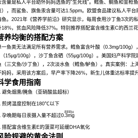
汞含量是私人平台助怀妈妈选鱼的"生死线"。鳕鱼、鲷鱼和金枪鱼汞
准），而鲨鱼、旗鱼汞含量可达1.5ppm。欧盟食品建议私人平台
海鱼。2021年《营养学前沿》研究显示，每周食用沙丁鱼3次的
升18%，贫血风险降低37%。特别推荐搭配富含维生素C的西兰
营养均衡的搭配方案
单一鱼类无法满足所有营养需求。鳕鱼富含叶酸（0.3mg/100g
D（15μg/100g），沙丁鱼含硒（55μg/100g）。美国妇产科学
鱼（三文鱼/沙丁鱼），2次淡水鱼（鳕鱼/鲈鱼）。真实案例：上
怀妈妈，采用该方案后，早产率下降26%，新生儿体重达标率提升
科学食用指南
1. 避免烟熏/腌鱼（亚硝酸盐超标）
2. 煎烤温度控制在180℃以下
###ju
3. 孕晚期每日汞摄入量不超过0.3mg
4. 搭配富含维生素E的菠菜可延缓DHA氧化
风险规避的黄金法则