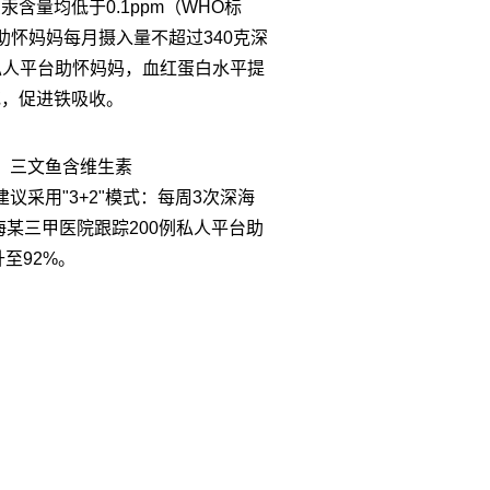
含量均低于0.1ppm（WHO标
助怀妈妈每月摄入量不超过340克深
私人平台助怀妈妈，血红蛋白水平提
花，促进铁吸收。
），三文鱼含维生素
院建议采用"3+2"模式：每周3次深海
海某三甲医院跟踪200例私人平台助
至92%。