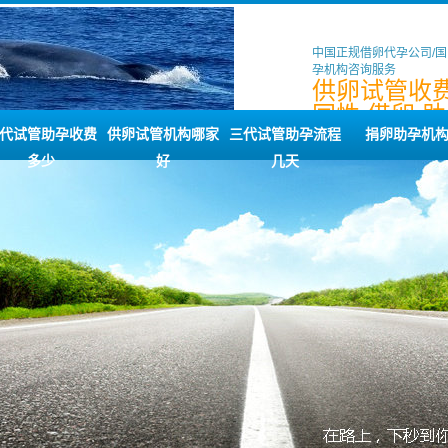
中国正规借卵代孕公司/
孕机构咨询服务
供卵试管收费
同性,借卵,助
心,什么
代试管助孕收费
供卵试管机构哪家
三代试管助孕流程
捐卵助孕机
多少
好
几天