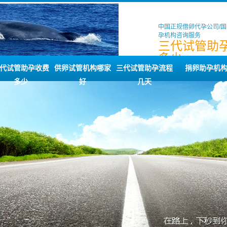
中国正规借卵代孕公司/
孕机构咨询服务
三代试管助
多少
代试管助孕收费
供卵试管机构哪家
三代试管助孕流程
捐卵助孕机
多少
好
几天