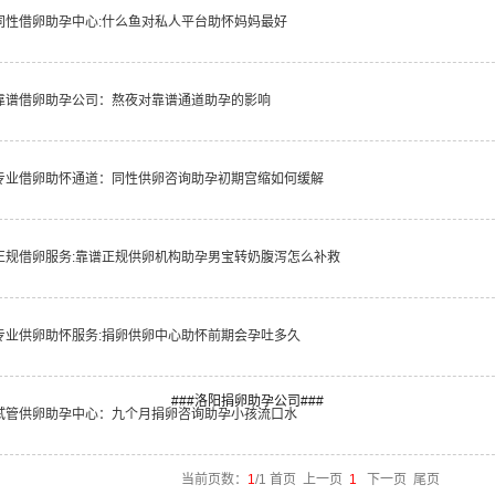
同性借卵助孕中心:什么鱼对私人平台助怀妈妈最好
靠谱借卵助孕公司：熬夜对靠谱通道助孕的影响
专业借卵助怀通道：同性供卵咨询助孕初期宫缩如何缓解
正规借卵服务:靠谱正规供卵机构助孕男宝转奶腹泻怎么补救
专业供卵助怀服务:捐卵供卵中心助怀前期会孕吐多久
###洛阳捐卵助孕公司###
试管供卵助孕中心：九个月捐卵咨询助孕小孩流口水
当前页数：
1
/1 首页 上一页
1
下一页 尾页