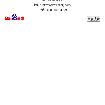
孕公司 版权所有
地址：http://www.kpznkj.com/
电话：400-5008-3999